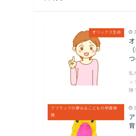
2
オリックス生命
オ
（
つ
私
ッ
険
2
アフラックの夢みるこどもの学資保
険
ア
育