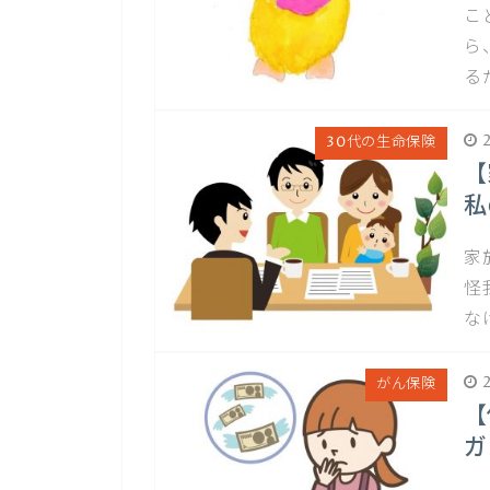
こ
ら
る
2
30代の生命保険
【
私
家
怪
な
2
がん保険
【
ガ