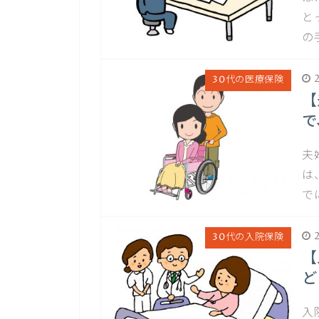
と
の
2
30代の医療保険
【
で
夫
は
で
2
30代の入院保険
【
ど
入