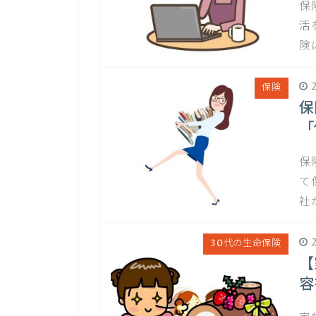
保
活
険
2
保険
保
「
保
て
社
2
30代の生命保険
【
容