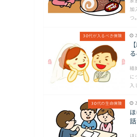
家
加
つ
2
30代が入るべき保険
【
る
結
に
入
2
30代の生命保険
ほ
話
ほ