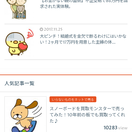
【お金がない親の面倒】不正受給で86万円を請
求された実体験。
2017.11.25
大ピンチ！結婚式を金欠で断るわけにはいかな
い！2ヶ月で17万円を用意した主婦の体...
人気記事一覧
いらないものをネットで売る
スノーボードを買取モンスターで売っ
てみた！10年前の板でも買取ってくれ
た♪
10283
view