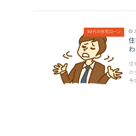
2
30代の住宅ローン
住
わ
住
の
予